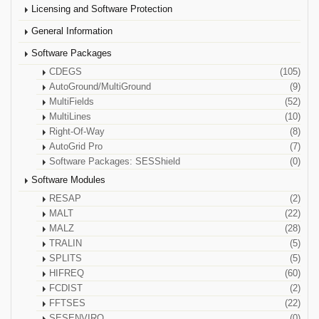
Licensing and Software Protection
General Information
Software Packages
CDEGS
(105)
AutoGround/MultiGround
(9)
MultiFields
(52)
MultiLines
(10)
Right-Of-Way
(8)
AutoGrid Pro
(7)
Software Packages: SESShield
(0)
Software Modules
RESAP
(2)
MALT
(22)
MALZ
(28)
TRALIN
(5)
SPLITS
(5)
HIFREQ
(60)
FCDIST
(2)
FFTSES
(22)
SESENVIRO
(0)