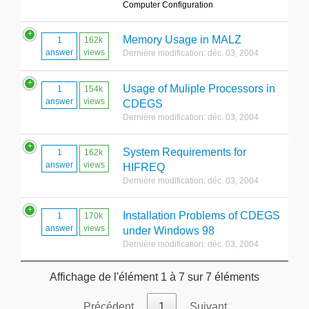
Computer Configuration
Memory Usage in MALZ
1
162k
answer
views
Dernière modification: déc. 03, 2004
Usage of Muliple Processors in
1
154k
answer
views
CDEGS
Dernière modification: déc. 03, 2004
System Requirements for
1
162k
answer
views
HIFREQ
Dernière modification: déc. 03, 2004
Installation Problems of CDEGS
1
170k
answer
views
under Windows 98
Dernière modification: déc. 03, 2004
Affichage de l'élément 1 à 7 sur 7 éléments
Précédent
1
Suivant