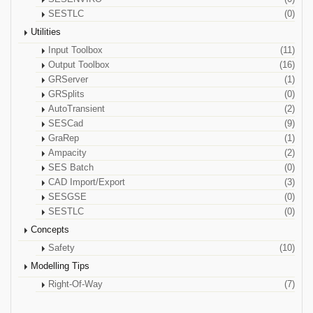
SESTLC
(0)
Utilities
Input Toolbox
(11)
Output Toolbox
(16)
GRServer
(1)
GRSplits
(0)
AutoTransient
(2)
SESCad
(9)
GraRep
(1)
Ampacity
(2)
SES Batch
(0)
CAD Import/Export
(3)
SESGSE
(0)
SESTLC
(0)
Concepts
Safety
(10)
Modelling Tips
Right-Of-Way
(7)