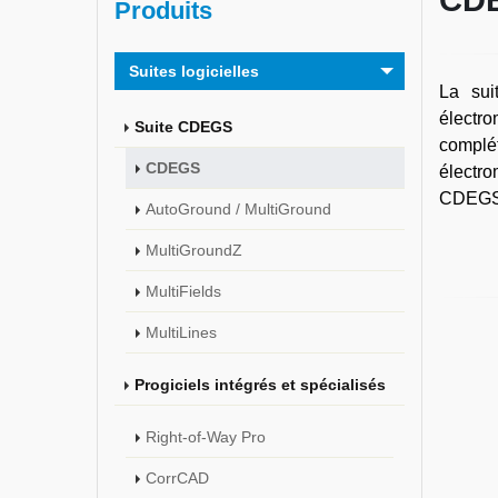
CD
Produits
Suites logicielles
La sui
électro
Suite CDEGS
complét
CDEGS
électr
CDEGS
AutoGround / MultiGround
MultiGroundZ
MultiFields
MultiLines
Progiciels intégrés et spécialisés
Right-of-Way Pro
CorrCAD