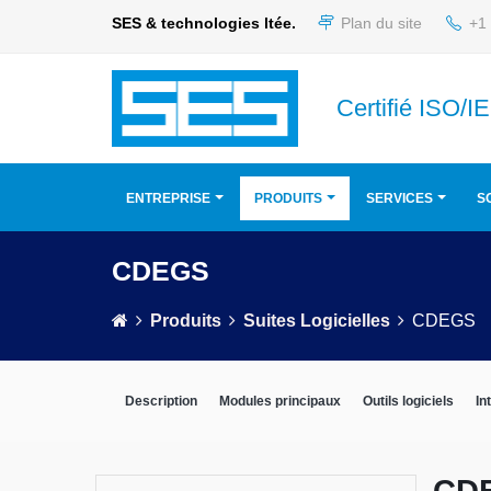
SES & technologies ltée.
Plan du site
+1 
Certifié ISO/
ENTREPRISE
PRODUITS
SERVICES
S
CDEGS
Produits
Suites Logicielles
CDEGS
Description
Modules principaux
Outils logiciels
In