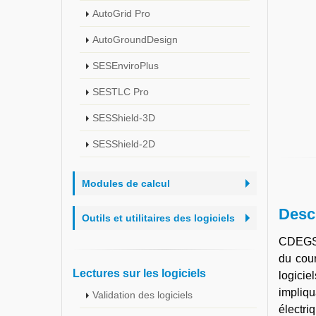
AutoGrid Pro
AutoGroundDesign
SESEnviroPlus
SESTLC Pro
SESShield-3D
SESShield-2D
Modules de calcul
Desc
Outils et utilitaires des logiciels
CDEGS
du cour
Lectures sur les logiciels
logici
impliq
Validation des logiciels
électri