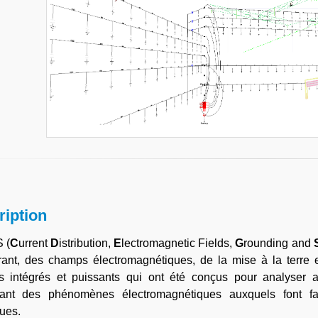
ription
 (
C
urrent
D
istribution,
E
lectromagnetic Fields,
G
rounding and
ant, des champs électromagnétiques, de la mise à la terre et
els intégrés et puissants qui ont été conçus pour analyser 
uant des phénomènes électromagnétiques auxquels font f
ques.