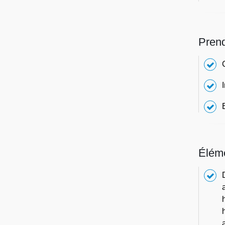
Prend
E
Éléme