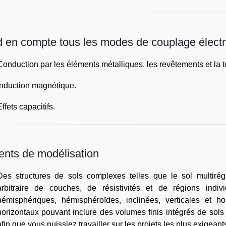
 en compte tous les modes de couplage élect
Conduction par les éléments métalliques, les revêtements et la 
Induction magnétique.
ffets capacitifs.
nts de modélisation
Des structures de sols complexes telles que le sol multir
arbitraire de couches, de résistivités et de régions indi
hémisphériques, hémisphéroïdes, inclinées, verticales et ho
horizontaux pouvant inclure des volumes finis intégrés de sols a
afin que vous puissiez travailler sur les projets les plus exigeant