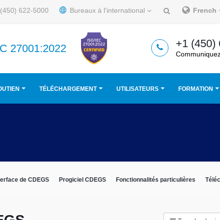
(450) 622-5000
Bureaux à l'international
French
+1 (450)
IEC 27001:2022
Communiquez
OUTIEN
TÉLÉCHARGEMENT
UTILISATEURS
FORMATION
terface de CDEGS
Progiciel CDEGS
Fonctionnalités particulières
Télé