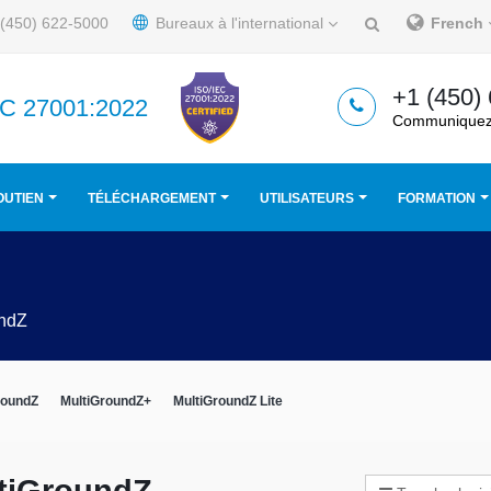
(450) 622-5000
Bureaux à l'international
French
+1 (450)
IEC 27001:2022
Communiquez
OUTIEN
TÉLÉCHARGEMENT
UTILISATEURS
FORMATION
undZ
GroundZ
MultiGroundZ+
MultiGroundZ Lite