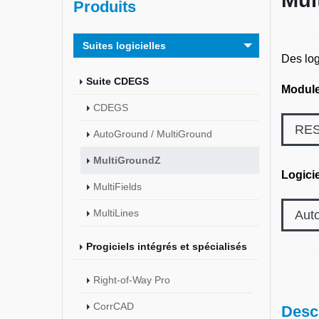
Mul
Produits
Suites logicielles
Des log
Suite CDEGS
Module
CDEGS
RE
AutoGround / MultiGround
MultiGroundZ
Logicie
MultiFields
MultiLines
Aut
Progiciels intégrés et spécialisés
Right-of-Way Pro
CorrCAD
Desc