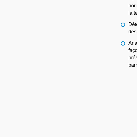
hor
la t
Dét
des 
Ana
faç
pré
bar