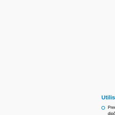
Utili
Pre
dip