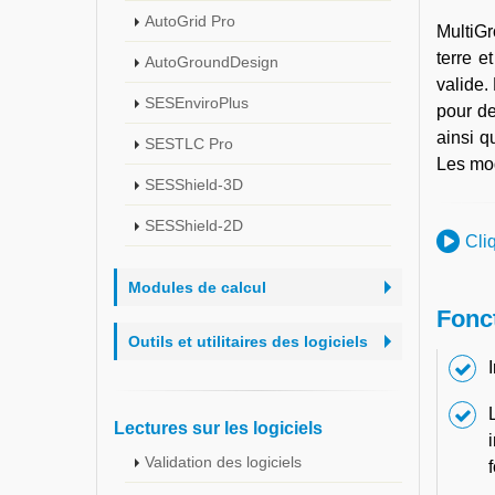
AutoGrid Pro
MultiG
terre e
AutoGroundDesign
valide.
SESEnviroPlus
pour de
ainsi q
SESTLC Pro
Les mo
SESShield-3D
SESShield-2D
Cli
Modules de calcul
Fonct
Outils et utilitaires des logiciels
Lectures sur les logiciels
Validation des logiciels