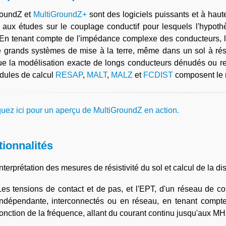
roundZ et
MultiGroundZ+
sont des logiciels puissants et à hau
t aux études sur le couplage conductif pour lesquels l'hypoth
 En tenant compte de l'impédance complexe des conducteurs, le 
 grands systèmes de mise à la terre, même dans un sol à résis
ue la modélisation exacte de longs conducteurs dénudés ou rev
dules de calcul
RESAP
,
MALT
,
MALZ
et
FCDIST
composent le n
quez ici pour un aperçu de MultiGroundZ en action.
ionnalités
Interprétation des mesures de résistivité du sol et calcul de la di
Les tensions de contact et de pas, et l'EPT, d'un réseau de c
indépendante, interconnectés ou en réseau, en tenant comp
fonction de la fréquence, allant du courant continu jusqu'aux MH