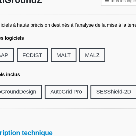
tiGroundZ
Tous les logic
iciels à haute précision destinés à l'analyse de la mise à la terr
s logiciels
SAP
FCDIST
MALT
MALZ
ls inclus
oGroundDesign
AutoGrid Pro
SESShield-2D
ription technique