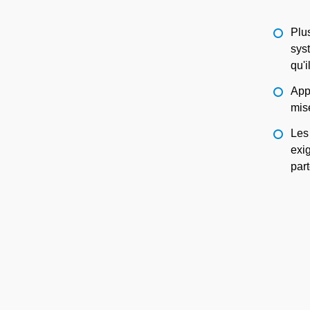
Plu
sys
qu'i
App
mise
Les 
exi
part