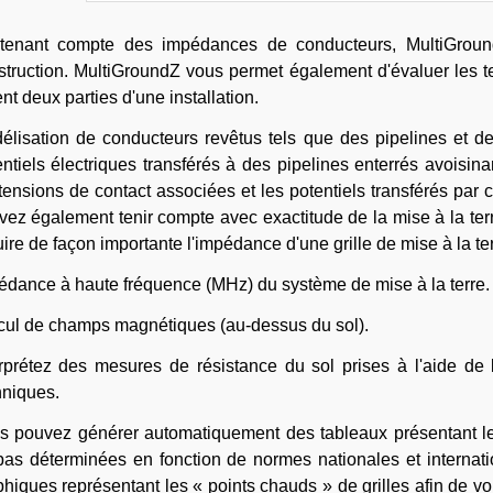
tenant compte des impédances de conducteurs, MultiGroundZ
struction. MultiGroundZ vous permet également d'évaluer les t
ent deux parties d'une installation.
élisation de conducteurs revêtus tels que des pipelines et d
entiels électriques transférés à des pipelines enterrés avoisin
 tensions de contact associées et les potentiels transférés par
ez également tenir compte avec exactitude de la mise à la terre
ire de façon importante l'impédance d'une grille de mise à la t
édance à haute fréquence (MHz) du système de mise à la terre.
cul de champs magnétiques (au-dessus du sol).
erprétez des mesures de résistance du sol prises à l'aide de 
hniques.
s pouvez générer automatiquement des tableaux présentant les 
pas déterminées en fonction de normes nationales et internat
phiques représentant les « points chauds » de grilles afin de v