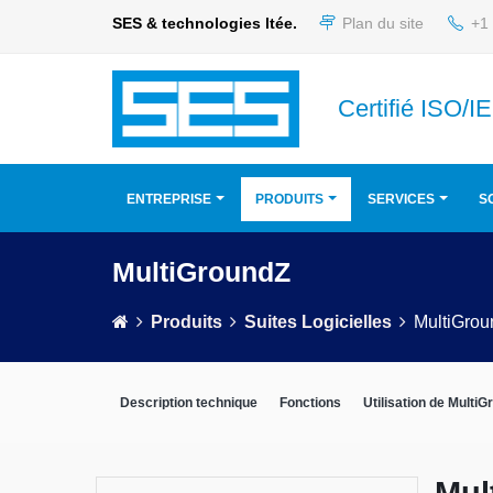
SES & technologies ltée.
Plan du site
+1 
Certifié ISO/
ENTREPRISE
PRODUITS
SERVICES
S
MultiGroundZ
Produits
Suites Logicielles
MultiGro
Description technique
Fonctions
Utilisation de Multi