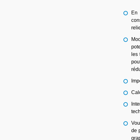
En 
con
reli
Mod
pot
les
pouv
rédu
Imp
Cal
Int
tec
Vou
de 
gra