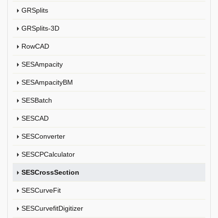
GRSplits
GRSplits-3D
RowCAD
SESAmpacity
SESAmpacityBM
SESBatch
SESCAD
SESConverter
SESCPCalculator
SESCrossSection
SESCurveFit
SESCurvefitDigitizer