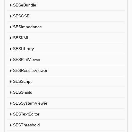
SESeBundle
SESGSE
SESImpedance
SESKML
SESLibrary
SESPlotViewer
SESResultsViewer
SESScript
SESShield
SESSystemViewer
SESTextEditor
SESThreshold