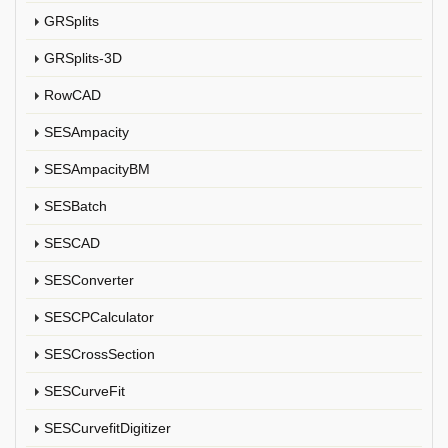
GRSplits
GRSplits-3D
RowCAD
SESAmpacity
SESAmpacityBM
SESBatch
SESCAD
SESConverter
SESCPCalculator
SESCrossSection
SESCurveFit
SESCurvefitDigitizer