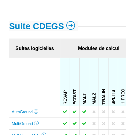
Suite CDEGS
Suites logicielles
Modules de calcul
FFTSES
HIFREQ
TRALIN
FCDIST
SPLITS
RESAP
MALZ
MALT
AutoGround
MultiGround