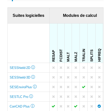
Suites logicielles
Modules de calcul
FFTSES
HIFREQ
TRALIN
FCDIST
SPLITS
RESAP
MALZ
MALT
SESShield-2D
SESShield-3D
SESEnviroPlus
SESTLC Pro
CorrCAD Plus