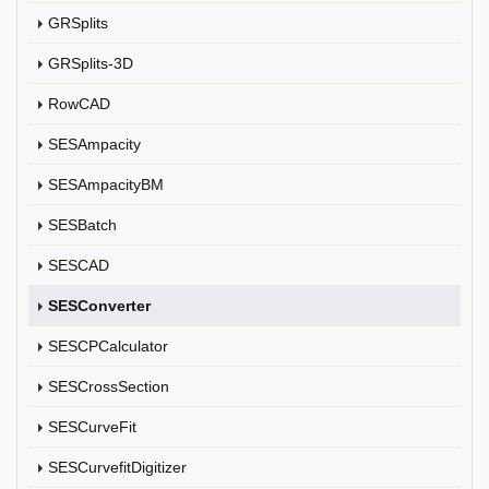
GRSplits
GRSplits-3D
RowCAD
SESAmpacity
SESAmpacityBM
SESBatch
SESCAD
SESConverter
SESCPCalculator
SESCrossSection
SESCurveFit
SESCurvefitDigitizer