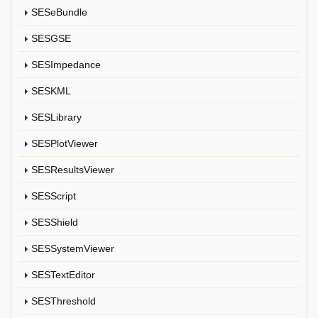
SESeBundle
SESGSE
SESImpedance
SESKML
SESLibrary
SESPlotViewer
SESResultsViewer
SESScript
SESShield
SESSystemViewer
SESTextEditor
SESThreshold