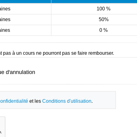
aines
100 %
aines
50%
aines
0 %
t pas à un cours ne pourront pas se faire rembourser.
ue d'annulation
une séance de formation, ou d'en modifier les dates ou le l
s droits d'inscription seront entièrement remboursés. Cepend
articipants.
onfidentialité
et les
Conditions d'utilisation
.