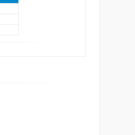
ieu, en tout temps. Dans le cas peu
ant, SES n'est pas responsable des