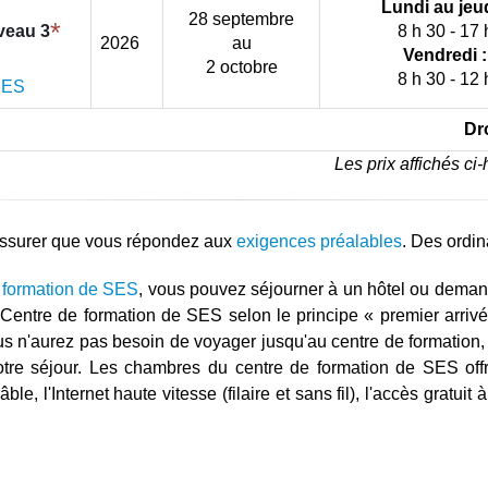
Lundi au jeud
28 septembre
*
iveau 3
8 h 30 - 17 
2026
au
Vendredi :
2 octobre
8 h 30 - 12 
 SES
Dro
Les prix affichés ci
 assurer que vous répondez aux
exigences préalables
. Des ordin
 formation de SES
, vous pouvez séjourner à un hôtel ou deman
entre de formation de SES selon le principe « premier arrivé, 
s n'aurez pas besoin de voyager jusqu'au centre de formation,
tre séjour. Les chambres du centre de formation de SES offre
e, l'Internet haute vitesse (filaire et sans fil), l'accès gratuit