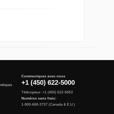
Communiquez avec nous
+1 (450) 622-5000
gnétiques
Télécopieur: +1 (450) 622-5053
Numéros sans frais:
1-800-668-3737 (Canada & E.U.)