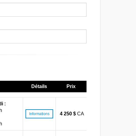
Détails
Prix
i :
h
4 250 $
CA
Informations
h