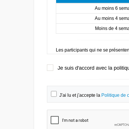
Au moins 6 sem
Au moins 4 sem
Moins de 4 sem
Les participants qui ne se présenten
Annulations par SES
Je suis d'accord avec la politiq
SES se réserve le droit d'annuler 
probable que ceci se produise, le
autres dépenses encourues par les p
J'ai lu et j'accepte la
Politique de c