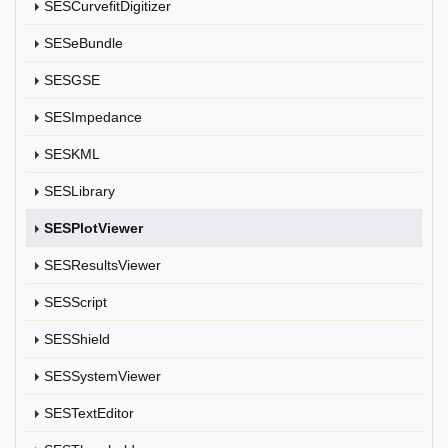
SESCurvefitDigitizer
SESeBundle
SESGSE
SESImpedance
SESKML
SESLibrary
SESPlotViewer
SESResultsViewer
SESScript
SESShield
SESSystemViewer
SESTextEditor