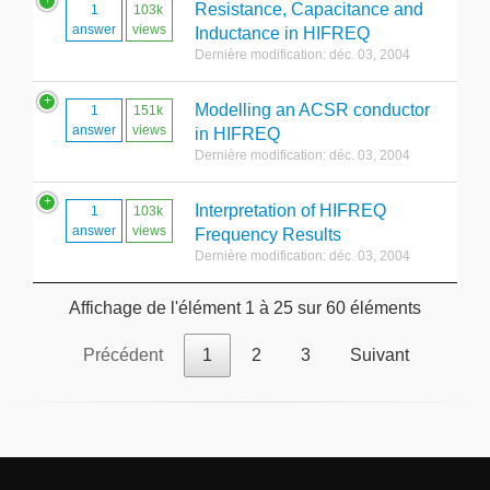
Resistance, Capacitance and
1
103k
answer
views
Inductance in HIFREQ
Dernière modification: déc. 03, 2004
Modelling an ACSR conductor
1
151k
answer
views
in HIFREQ
Dernière modification: déc. 03, 2004
Interpretation of HIFREQ
1
103k
answer
views
Frequency Results
Dernière modification: déc. 03, 2004
Affichage de l'élément 1 à 25 sur 60 éléments
Précédent
1
2
3
Suivant