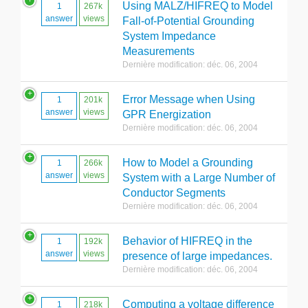
Using MALZ/HIFREQ to Model
1
267k
answer
views
Fall-of-Potential Grounding
System Impedance
Measurements
Dernière modification: déc. 06, 2004
Error Message when Using
1
201k
answer
views
GPR Energization
Dernière modification: déc. 06, 2004
How to Model a Grounding
1
266k
answer
views
System with a Large Number of
Conductor Segments
Dernière modification: déc. 06, 2004
Behavior of HIFREQ in the
1
192k
answer
views
presence of large impedances.
Dernière modification: déc. 06, 2004
Computing a voltage difference
1
218k