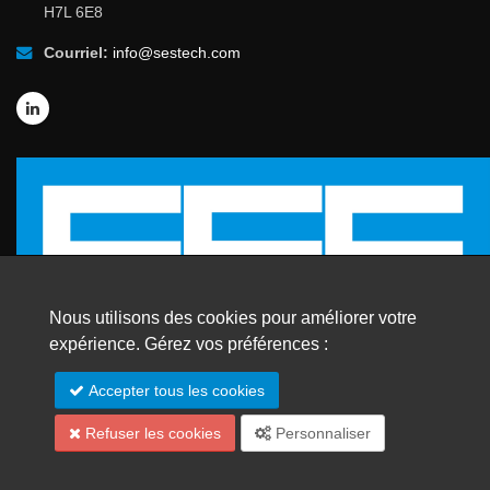
H7L 6E8
Courriel:
info@sestech.com
Nous utilisons des cookies pour améliorer votre
expérience. Gérez vos préférences :
© 2026 SafEngServices & technologies ltée
Accepter tous les cookies
Tous droits réservés. |
Marques de commerce
Refuser les cookies
Personnaliser
Plan du site
English
Español
Português
中文