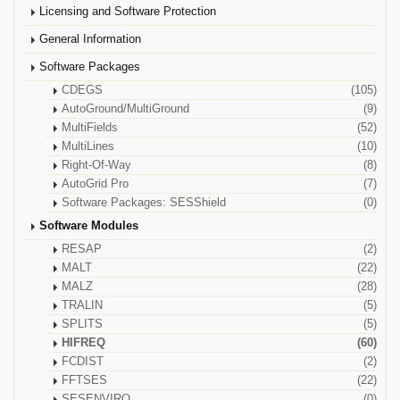
Licensing and Software Protection
General Information
Software Packages
CDEGS
(105)
AutoGround/MultiGround
(9)
MultiFields
(52)
MultiLines
(10)
Right-Of-Way
(8)
AutoGrid Pro
(7)
Software Packages: SESShield
(0)
Software Modules
RESAP
(2)
MALT
(22)
MALZ
(28)
TRALIN
(5)
SPLITS
(5)
HIFREQ
(60)
FCDIST
(2)
FFTSES
(22)
SESENVIRO
(0)