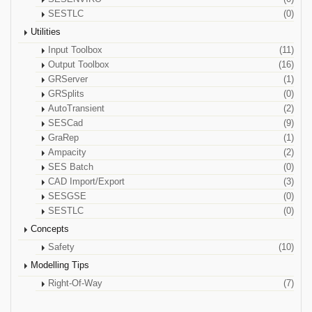
SESTLC
(0)
Utilities
Input Toolbox
(11)
Output Toolbox
(16)
GRServer
(1)
GRSplits
(0)
AutoTransient
(2)
SESCad
(9)
GraRep
(1)
Ampacity
(2)
SES Batch
(0)
CAD Import/Export
(3)
SESGSE
(0)
SESTLC
(0)
Concepts
Safety
(10)
Modelling Tips
Right-Of-Way
(7)