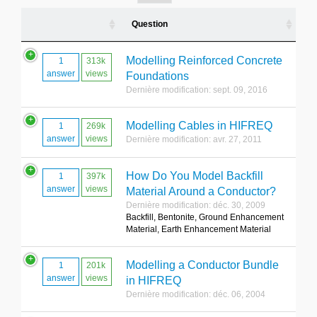
Question
Modelling Reinforced Concrete
1
313k
answer
views
Foundations
Dernière modification: sept. 09, 2016
Modelling Cables in HIFREQ
1
269k
answer
views
Dernière modification: avr. 27, 2011
How Do You Model Backfill
1
397k
answer
views
Material Around a Conductor?
Dernière modification: déc. 30, 2009
Backfill, Bentonite, Ground Enhancement
Material, Earth Enhancement Material
Modelling a Conductor Bundle
1
201k
answer
views
in HIFREQ
Dernière modification: déc. 06, 2004