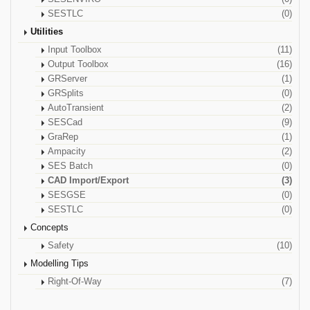
SESTLC
(0)
Utilities
Input Toolbox
(11)
Output Toolbox
(16)
GRServer
(1)
GRSplits
(0)
AutoTransient
(2)
SESCad
(9)
GraRep
(1)
Ampacity
(2)
SES Batch
(0)
CAD Import/Export
(3)
SESGSE
(0)
SESTLC
(0)
Concepts
Safety
(10)
Modelling Tips
Right-Of-Way
(7)