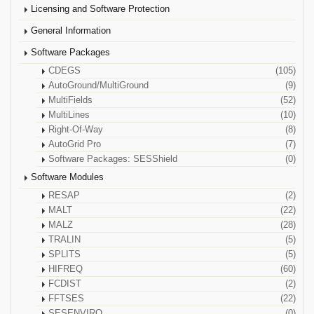
Licensing and Software Protection
General Information
Software Packages
CDEGS
(105)
AutoGround/MultiGround
(9)
MultiFields
(52)
MultiLines
(10)
Right-Of-Way
(8)
AutoGrid Pro
(7)
Software Packages: SESShield
(0)
Software Modules
RESAP
(2)
MALT
(22)
MALZ
(28)
TRALIN
(5)
SPLITS
(5)
HIFREQ
(60)
FCDIST
(2)
FFTSES
(22)
SESENVIRO
(0)