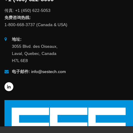
传真: +1 (450) 622-5053
免费咨询热线:
1-800-668-3737 (Canada & USA)
地址:
3055 Blvd. des Oiseaux,
Laval, Quebec, Canada
H7L 6E8
电子邮件:
info@sestech.com