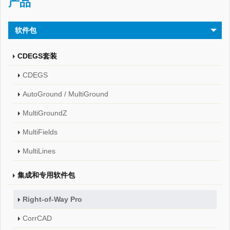
产品
软件包
CDEGS套装
CDEGS
AutoGround / MultiGround
MultiGroundZ
MultiFields
MultiLines
集成和专用软件包
Right-of-Way Pro
CorrCAD