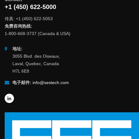
+1 (450) 622-5000
传真: +1 (450) 622-5053
免费咨询热线:
1-800-668-3737 (Canada & USA)
地址:
3055 Blvd. des Oiseaux,
Laval, Quebec, Canada
H7L 6E8
电子邮件:
info@sestech.com