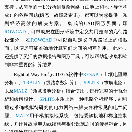
支持，从简单的干扰分析到复杂网络（由地上和地下导体构
成）的各种问题(稳态、故障及雷击)，都可以为您提供一系
列经济高效的解决方案。 集成的CAD图形界面，即
ROWCAD
，可帮助您在图形环境中定义共用走廊的几何路
径部分。 在
ROWCAD
中可以自动定义每条路径上的横截
面，以便尽可能准确地计算它们之间的相互作用。 此外，
还提供了灵活的数据报告和图形工具，可以帮助您收集和绘
制非常重要的计算结果。
Right-of-Way Pro与CDEGS软件中
RESAP
（土壤电阻率
分析）、
TRALIN
（线路参数计算）、
SPLITS
（求解电路）
以及
MALZ
（频域接地分析）结合使用，进行完整的干扰分
析和缓解设计。
SPLITS
本质上是一种电路分析程序，能够
通过准确模拟待研究的电力网络来解决各种常见的电气问
题。
MALZ
用于模拟接地系统，包括缓解接地和梯度控制
线，并计算故障电力线结构与相邻设施之间的传导耦合，同