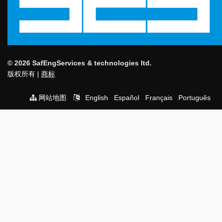
© 2026 SafEngServices & technologies ltd.
版权所有 |
商标
网站地图
English
Español
Français
Português