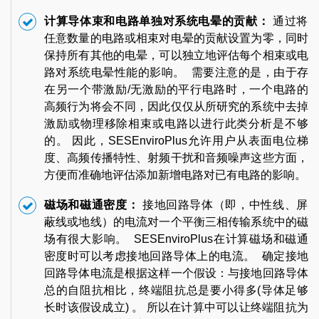
计算导体束和电路单独对系统电晕的贡献：
通过将
任意数量的电路或相束对电晕的贡献设置为零，同时
保持所有其他的电晕，可以独立地评估每个相束或电
路对系统电晕性能的影响。 需要注意的是，由于存
在另一个带激励/无激励的平行电路时，一个电路的
高频行为将会不同，因此仅仅从所研究的系统中去掉
激励或物理移除相束或电路以进行此类分析是不够
的。 因此，SESEnviroPlus允许用户从表面电位梯
度、高频传播特性、射频干扰和音频噪声这些方面，
方便而准确地评估添加新增电路对已有电路的影响。
磁场和磁通密度：
接地回路导体（即，中性线、屏
蔽线或地线）的电流对一个平衡三相传输系统中的磁
场有很大影响。 SESEnviroPlus在计算磁场和磁通
密度时可以考虑接地回路导体上的电流。 确定接地
回路导体电流是根据这样一个假设：与接地回路导体
总的自阻抗相比，终端阻抗总是要小得多(导体足够
长时该假设成立) 。 所以在计算中可以让终端阻抗为