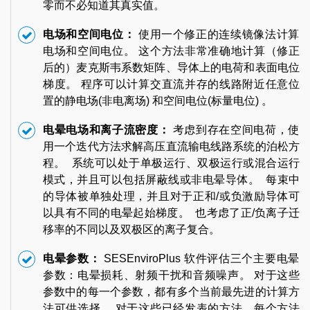
零而不必知道其真实值。
电场和空间电位：
使用一个修正的连续镜像法计算
电场和空间电位。 这个方法非常准确地计算（修正
后的）麦克斯韦系数矩阵、导体上的电荷和表面电位
梯度。 程序可以计算交直流并存的线路附近任意位
置的静电场(非电离场) 和空间电位(标量电位) 。
电晕电场和离子流密度：
考虑到存在空间电荷，使
用一个迭代方法求解高压直流输电线路系统的泊松方
程。 系统可以处于单极运行、双极运行或混合运行
模式，并且可以包括屏蔽线或非电晕导体。 每束中
的导体被单独处理，并且对于正和/或负激励导体可
以具有不同的电晕起始梯度。 也考虑了正/负离子迁
移率的不同以及双极区的离子复合。
电晕参数：
SESEnviroPlus 软件评估三个主要电晕
参数：电晕损耗、射频干扰和音频噪声。 对于这些
参数中的每一个参数，都有多个当前最先进的计算方
法可供选择。 对于这些已经发表的方法，每个方法