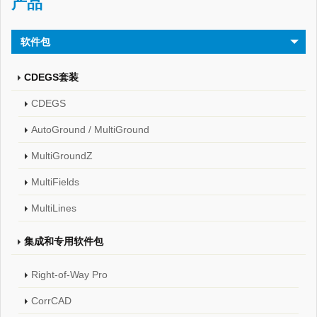
产品
软件包
CDEGS套装
CDEGS
AutoGround / MultiGround
MultiGroundZ
MultiFields
MultiLines
集成和专用软件包
Right-of-Way Pro
CorrCAD