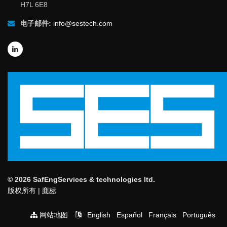
H7L 6E8
电子邮件:
info@sestech.com
© 2026 SafEngServices & technologies ltd.
版权所有 |
商标
网站地图
English
Español
Français
Português