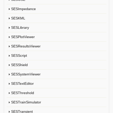
SESImpedance
SESKML
SESLibrary
SESPlotViewer
SESResultsViewer
SESScript
SESShield
SESSystemViewer
SESTextEditor
SESThreshold
SESTrainSimulator
SESTransient