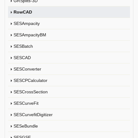
GRSplits-3D
RowCAD
SESAmpacity
SESAmpacityBM
SESBatch
SESCAD
SESConverter
SESCPCalculator
SESCrossSection
SESCurveFit
SESCurvefitDigitizer
SESeBundle
SESGSE