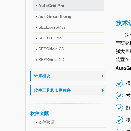
AutoGrid Pro
AutoGroundDesign
技术
SESEnviroPlus
这
SESTLC Pro
于研究
SESShield-3D
强大且
装置在
SESShield-2D
AutoG
计算模块
模
软件工具和实用程序
考
解
软件文献
模
软件验证