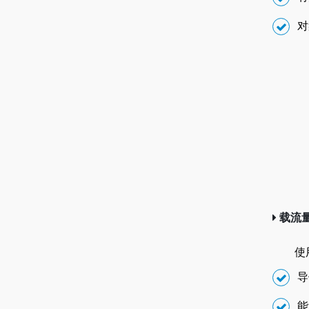
对
载流
使
导
能