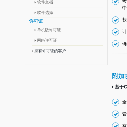
考
软件文档
中
软件选择
获
许可证
单机版许可证
计
网络许可证
确
持有许可证的客户
附加
基于C
全
管
有