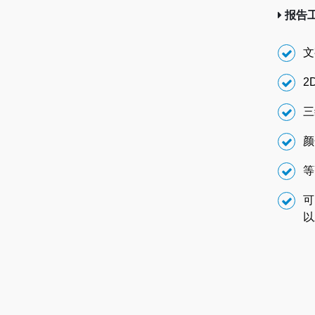
报告
文
2
三
颜
等
可
以