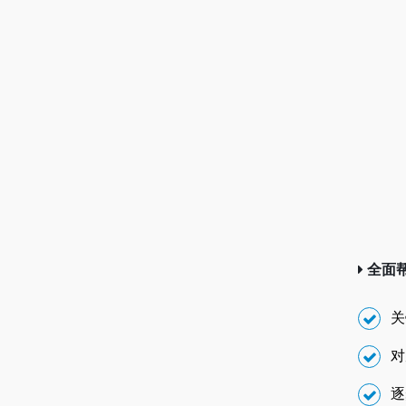
全面
关
对
逐