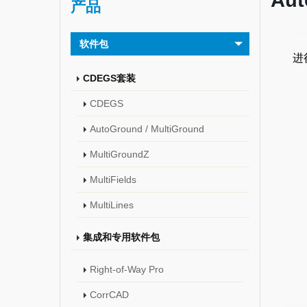
Aut
产品
软件包
进
CDEGS套装
CDEGS
AutoGround / MultiGround
MultiGroundZ
MultiFields
MultiLines
集成和专用软件包
Right-of-Way Pro
CorrCAD