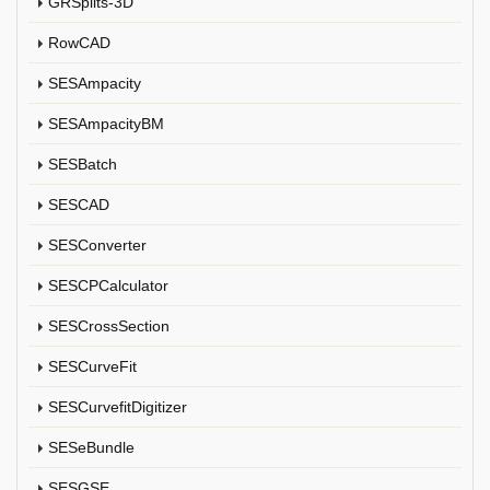
GRSplits-3D
RowCAD
SESAmpacity
SESAmpacityBM
SESBatch
SESCAD
SESConverter
SESCPCalculator
SESCrossSection
SESCurveFit
SESCurvefitDigitizer
SESeBundle
SESGSE