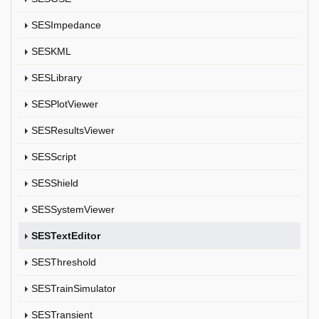
SESImpedance
SESKML
SESLibrary
SESPlotViewer
SESResultsViewer
SESScript
SESShield
SESSystemViewer
SESTextEditor
SESThreshold
SESTrainSimulator
SESTransient