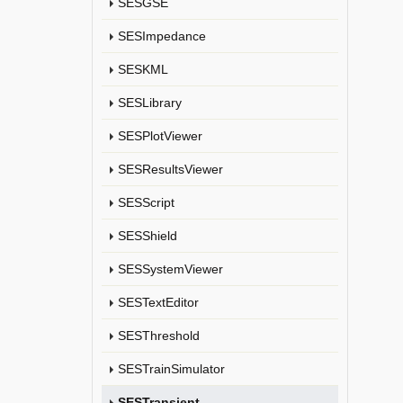
SESGSE
SESImpedance
SESKML
SESLibrary
SESPlotViewer
SESResultsViewer
SESScript
SESShield
SESSystemViewer
SESTextEditor
SESThreshold
SESTrainSimulator
SESTransient