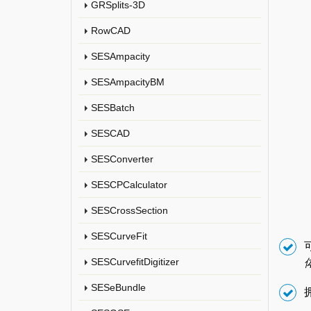
GRSplits-3D
RowCAD
SESAmpacity
SESAmpacityBM
SESBatch
SESCAD
SESConverter
SESCPCalculator
SESCrossSection
SESCurveFit
SESCurvefitDigitizer
SESeBundle