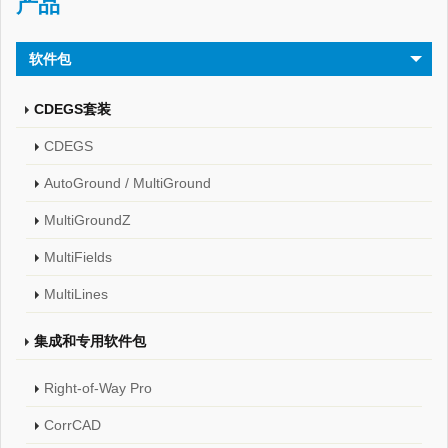
产品
软件包
CDEGS套装
CDEGS
AutoGround / MultiGround
MultiGroundZ
MultiFields
MultiLines
集成和专用软件包
Right-of-Way Pro
CorrCAD