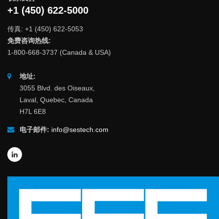
+1 (450) 622-5000
传真: +1 (450) 622-5053
免费咨询热线:
1-800-668-3737 (Canada & USA)
地址:
3055 Blvd. des Oiseaux,
Laval, Quebec, Canada
H7L 6E8
电子邮件:
info@sestech.com