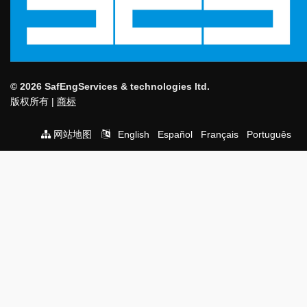
© 2026 SafEngServices & technologies ltd.
版权所有 |
商标
网站地图
English
Español
Français
Português