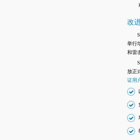
改
举行
和雷
放正
证用