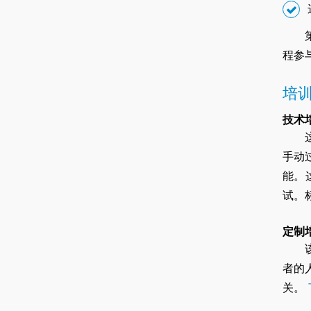
程参
培
技术
手动
能。
试。
定制
者的
关。