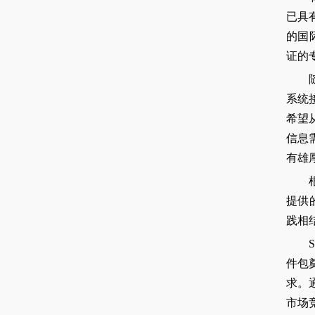
已具
的国
证的
系统
希望
信息
有雄
提供
践相
件包
求。
市场