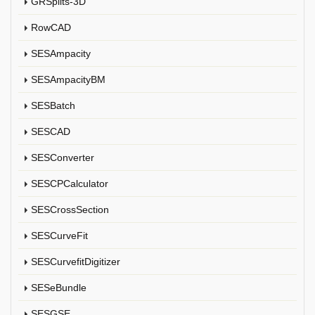
GRSplits-3D
RowCAD
SESAmpacity
SESAmpacityBM
SESBatch
SESCAD
SESConverter
SESCPCalculator
SESCrossSection
SESCurveFit
SESCurvefitDigitizer
SESeBundle
SESGSE