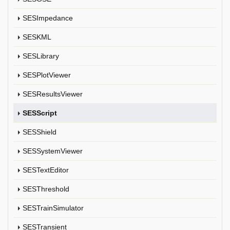
SESImpedance
SESKML
SESLibrary
SESPlotViewer
SESResultsViewer
SESScript
SESShield
SESSystemViewer
SESTextEditor
SESThreshold
SESTrainSimulator
SESTransient