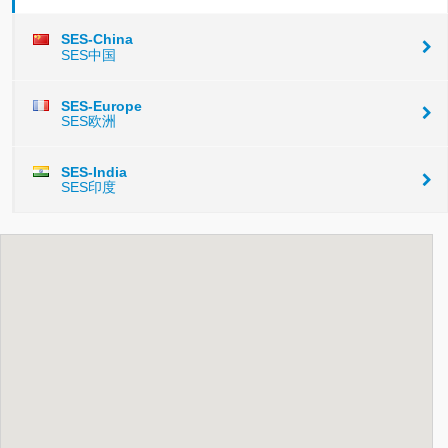
SES-China
SES中国
SES-Europe
SES欧洲
SES-India
SES印度