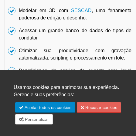
Modelar em 3D com
SESCAD
, uma ferramenta
poderosa de edição e desenho.
Acessar um grande banco de dados de tipos de
condutor.
Otimizar sua produtividade com gravação
automatizada, scripting e processamento em lote.
Beneficiar-se do serviço de suporte sem igual
oferecido pelos melhores especialistas do mundo.
Usamos cookies para aprimorar sua experiência.
Gerencie suas preferências:
Aceitar todos os cookies
Recusar cookies
Validação científica e experimental
Personalizar
Desde a fundação da SES há mais de 40 anos, nosso
software tem sido submetido a uma
validação
científica