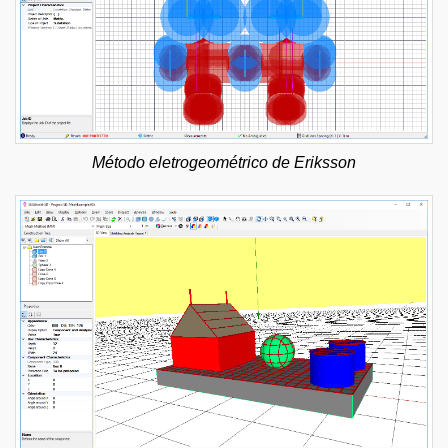
Método eletrogeométrico de Eriksson