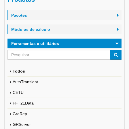
Pacotes
Módulos de cálculo
Ferramentas e utilitários
Todos
AutoTransient
CETU
FFT21Data
GraRep
GRServer