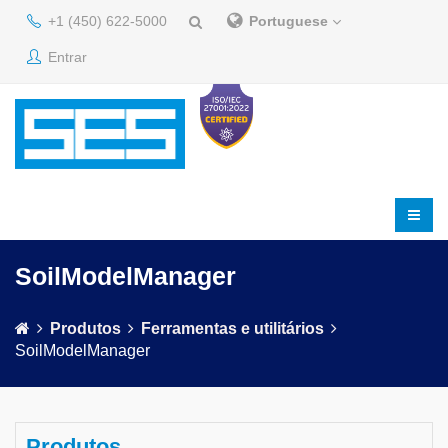
+1 (450) 622-5000
Portuguese
Entrar
SoilModelManager
Produtos
Ferramentas e utilitários
SoilModelManager
Produtos