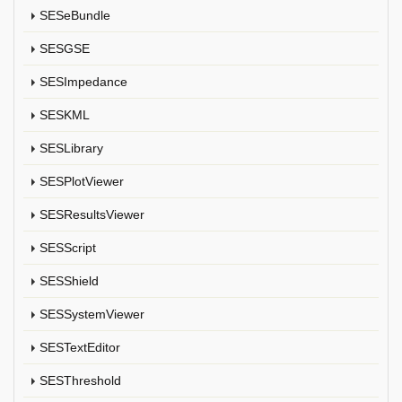
SESeBundle
SESGSE
SESImpedance
SESKML
SESLibrary
SESPlotViewer
SESResultsViewer
SESScript
SESShield
SESSystemViewer
SESTextEditor
SESThreshold