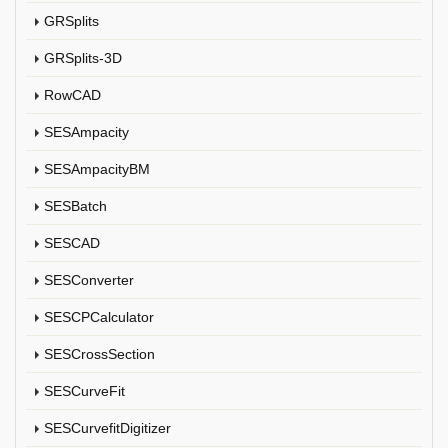
GRSplits
GRSplits-3D
RowCAD
SESAmpacity
SESAmpacityBM
SESBatch
SESCAD
SESConverter
SESCPCalculator
SESCrossSection
SESCurveFit
SESCurvefitDigitizer