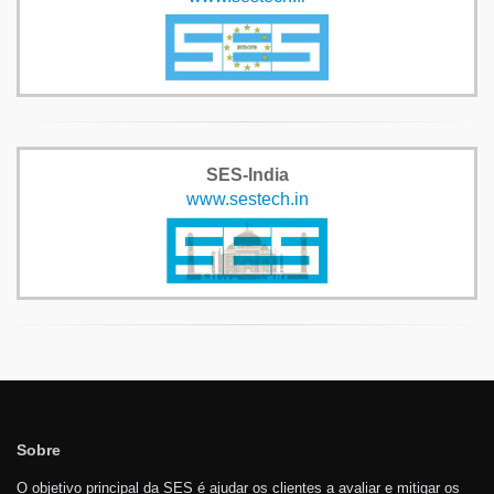
SES-India
www.sestech.in
Sobre
O objetivo principal da SES é ajudar os clientes a avaliar e mitigar os