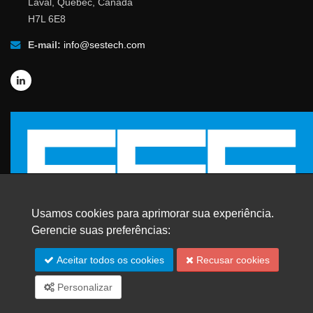
Laval, Quebec, Canada
H7L 6E8
E-mail:
info@sestech.com
Usamos cookies para aprimorar sua experiência.
Gerencie suas preferências:
Aceitar todos os cookies
Recusar cookies
© 2026 SafEngServices & technologies ltd.
Todos os direitos reservados. |
Marcas Registradas
Personalizar
Mapa do site
English
Español
Français
中文