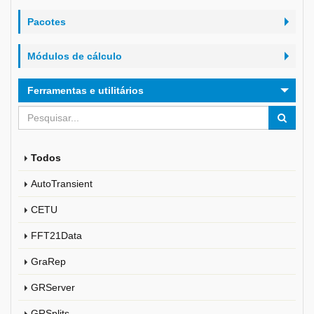
Pacotes
Módulos de cálculo
Ferramentas e utilitários
Todos
AutoTransient
CETU
FFT21Data
GraRep
GRServer
GRSplits