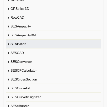
GRSplits-3D
RowCAD
SESAmpacity
SESAmpacityBM
SESBatch
SESCAD
SESConverter
SESCPCalculator
SESCrossSection
SESCurveFit
SESCurvefitDigitizer
SESeBundle