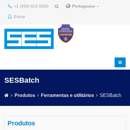
+1 (450) 622-5000
Portuguese
Entrar
SESBatch
Produtos
Ferramentas e utilitários
SESBatch
Produtos