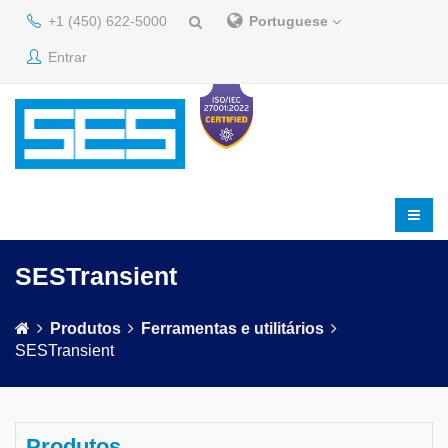
+1 (450) 622-5000
Portuguese
Entrar
SESTransient
Produtos
Ferramentas e utilitários
SESTransient
Produtos