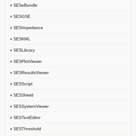
SESeBundle
SESGSE
SESImpedance
SESKML
SESLibrary
SESPlotViewer
SESResultsViewer
SESScript
SESShield
SESSystemViewer
SESTextEditor
SESThreshold