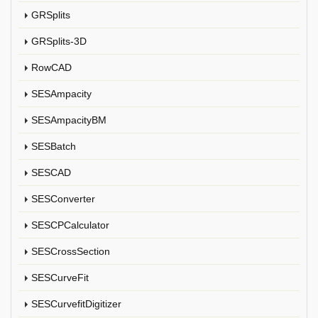
GRSplits
GRSplits-3D
RowCAD
SESAmpacity
SESAmpacityBM
SESBatch
SESCAD
SESConverter
SESCPCalculator
SESCrossSection
SESCurveFit
SESCurvefitDigitizer