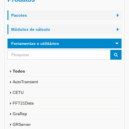
Pacotes
Módulos de cálculo
Ferramentas e utilitários
Todos
AutoTransient
CETU
FFT21Data
GraRep
GRServer