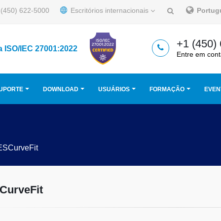
(450) 622-5000
Escritórios internacionais
Portu
+1 (450)
a ISO/IEC 27001:2022
Entre em cont
UPORTE
DOWNLOAD
USUÁRIOS
FORMAÇÃO
EVEN
ESCurveFit
CurveFit