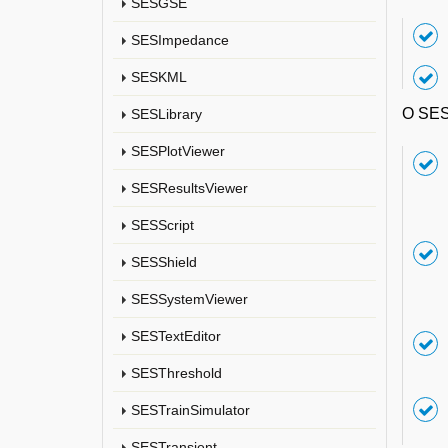
SESGSE
SESImpedance
SESKML
O SESC
SESLibrary
SESPlotViewer
SESResultsViewer
SESScript
SESShield
SESSystemViewer
SESTextEditor
SESThreshold
SESTrainSimulator
SESTransient