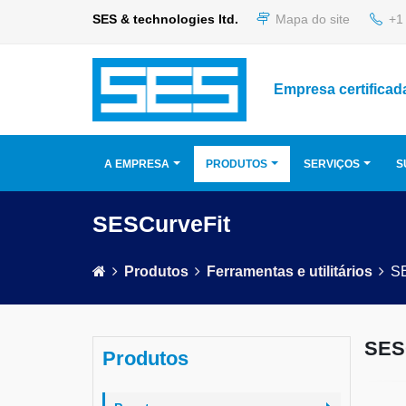
SES & technologies ltd.
Mapa do site
+1 
Empresa certificad
A EMPRESA
PRODUTOS
SERVIÇOS
S
SESCurveFit
Produtos
Ferramentas e utilitários
S
SES
Produtos