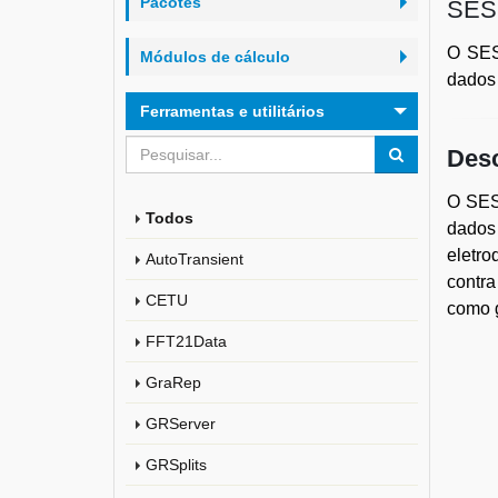
Pacotes
SES 
O SES
Módulos de cálculo
dados 
Ferramentas e utilitários
Desc
O SESC
Todos
dados 
eletr
AutoTransient
contra
CETU
como 
FFT21Data
GraRep
GRServer
GRSplits