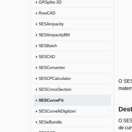
GRSplits-3D
RowCAD
SESAmpacity
SESAmpacityBM
SESBatch
SESCAD
SESConverter
SESCPCalculator
O SES
matemá
SESCrossSection
SESCurveFit
Dest
SESCurvefitDigitizer
O SESC
SESeBundle
de cur