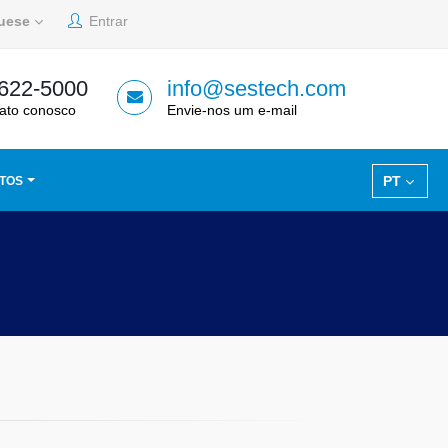
guese
Entrar
 622-5000
info@sestech.com
ato conosco
Envie-nos um e-mail
PT
TOS