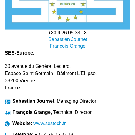
+33 4 26 05 33 18
Sebastien Journet
Francois Grange
SES-Europe.
30 avenue du Général Leclerc,
Espace Saint Germain - Bâtiment L'Ellipse,
38200 Vienne,
France
Sébastien Journet
, Managing Director
François Grange
, Technical Director
Website:
www.sestech.fr
Telefone:
+33 4 26 05 33 18