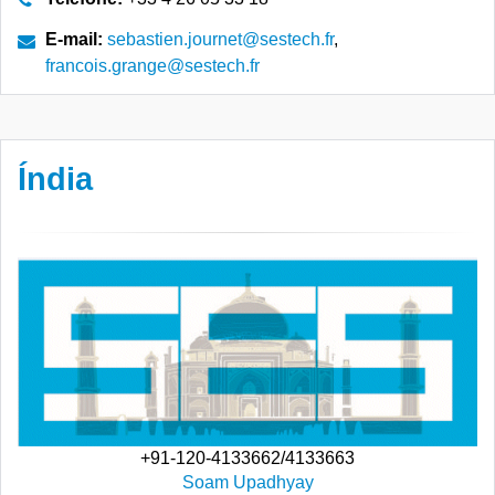
E-mail:
sebastien.journet@sestech.fr
,
francois.grange@sestech.fr
Índia
+91-120-4133662/4133663
Soam Upadhyay