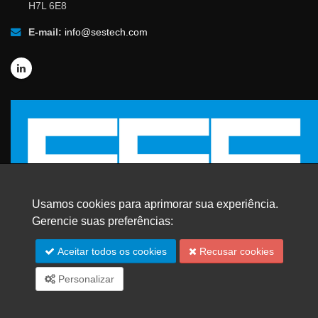
H7L 6E8
E-mail:
info@sestech.com
Usamos cookies para aprimorar sua experiência.
Gerencie suas preferências:
© 2026 SafEngServices & technologies ltd.
Aceitar todos os cookies
Recusar cookies
Todos os direitos reservados. |
Marcas Registradas
Personalizar
Mapa do site
English
Español
Français
中文