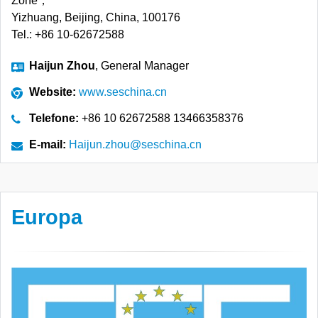
Zone，
Yizhuang, Beijing, China, 100176
Tel.: +86 10-62672588
Haijun Zhou
, General Manager
Website:
www.seschina.cn
Telefone:
+86 10 62672588 13466358376
E-mail:
Haijun.zhou@seschina.cn
Europa