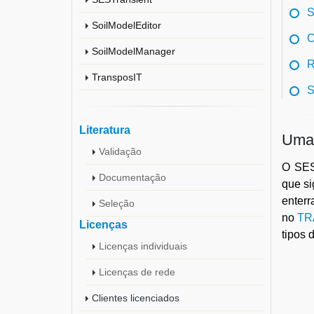
S
SoilModelEditor
C
SoilModelManager
TransposIT
S
Literatura
Uma 
Validação
O SES
Documentação
que si
enter
Seleção
no
TR
Licenças
tipos 
Licenças individuais
Licenças de rede
Clientes licenciados