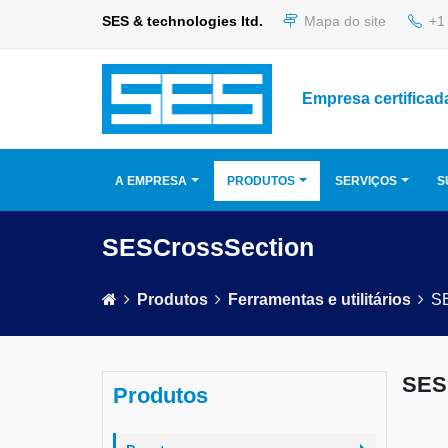
SES & technologies ltd.
Mapa do site
+1 
Empresa certificad
A EMPRESA
PRODUTOS
SERVIÇOS
S
SESCrossSection
Produtos
Ferramentas e utilitários
S
SES
Produtos