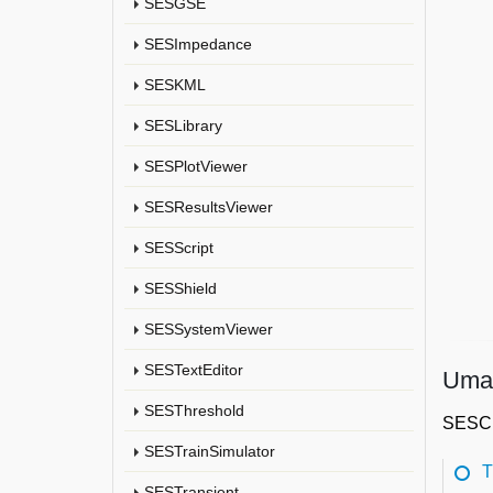
SESGSE
SESImpedance
SESKML
SESLibrary
SESPlotViewer
SESResultsViewer
SESScript
SESShield
SESSystemViewer
SESTextEditor
Uma 
SESThreshold
SESCro
SESTrainSimulator
T
SESTransient