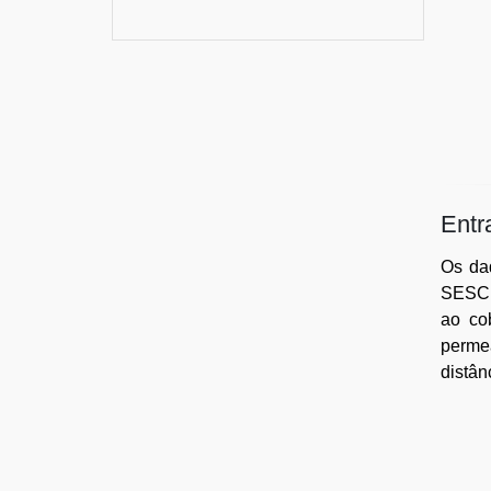
Entr
Os da
SESCro
ao co
perme
distân