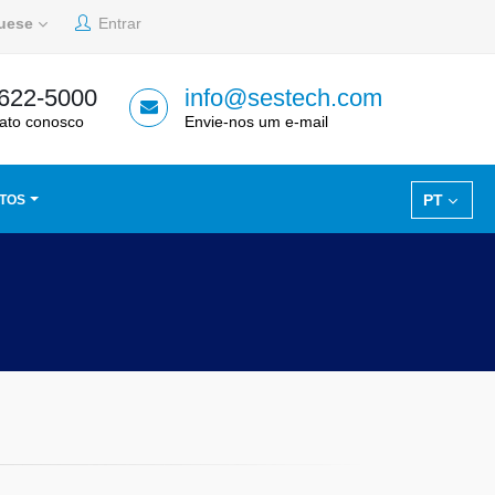
guese
Entrar
 622-5000
info@sestech.com
ato conosco
Envie-nos um e-mail
PT
TOS