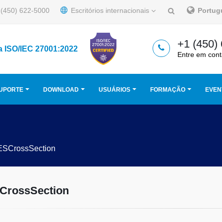
(450) 622-5000
Escritórios internacionais
Portu
+1 (450)
a ISO/IEC 27001:2022
Entre em cont
UPORTE
DOWNLOAD
USUÁRIOS
FORMAÇÃO
EVEN
ESCrossSection
CrossSection