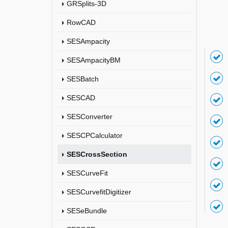
GRSplits-3D
RowCAD
SESAmpacity
SESAmpacityBM
SESBatch
SESCAD
SESConverter
SESCPCalculator
SESCrossSection
SESCurveFit
SESCurvefitDigitizer
SESeBundle