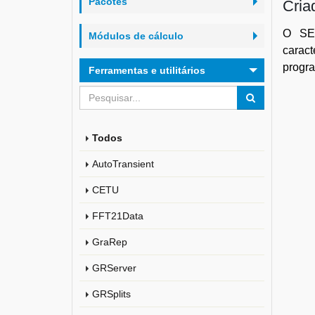
Pacotes
Cria
O SES
Módulos de cálculo
carac
progra
Ferramentas e utilitários
Todos
AutoTransient
CETU
FFT21Data
GraRep
GRServer
GRSplits