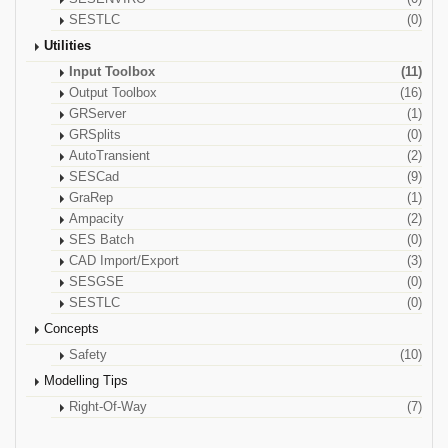
SESTLC
(0)
Utilities
Input Toolbox
(11)
Output Toolbox
(16)
GRServer
(1)
GRSplits
(0)
AutoTransient
(2)
SESCad
(9)
GraRep
(1)
Ampacity
(2)
SES Batch
(0)
CAD Import/Export
(3)
SESGSE
(0)
SESTLC
(0)
Concepts
Safety
(10)
Modelling Tips
Right-Of-Way
(7)