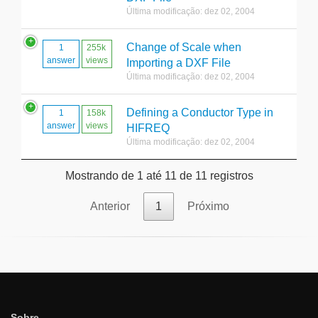
Última modificação: dez 02, 2004
Change of Scale when
1
255k
answer
views
Importing a DXF File
Última modificação: dez 02, 2004
Defining a Conductor Type in
1
158k
answer
views
HIFREQ
Última modificação: dez 02, 2004
Mostrando de 1 até 11 de 11 registros
Anterior
1
Próximo
Sobre