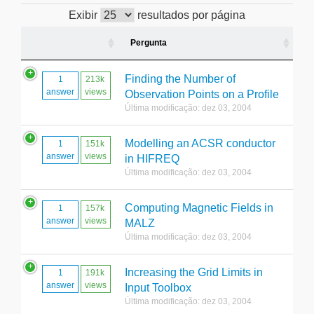
Exibir
resultados por página
Pergunta
Finding the Number of
1
213k
answer
views
Observation Points on a Profile
Última modificação: dez 03, 2004
Modelling an ACSR conductor
1
151k
answer
views
in HIFREQ
Última modificação: dez 03, 2004
Computing Magnetic Fields in
1
157k
answer
views
MALZ
Última modificação: dez 03, 2004
Increasing the Grid Limits in
1
191k
answer
views
Input Toolbox
Última modificação: dez 03, 2004