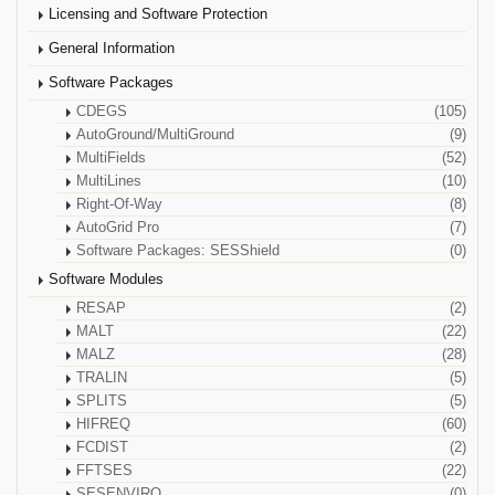
Licensing and Software Protection
General Information
Software Packages
CDEGS
(105)
AutoGround/MultiGround
(9)
MultiFields
(52)
MultiLines
(10)
Right-Of-Way
(8)
AutoGrid Pro
(7)
Software Packages: SESShield
(0)
Software Modules
RESAP
(2)
MALT
(22)
MALZ
(28)
TRALIN
(5)
SPLITS
(5)
HIFREQ
(60)
FCDIST
(2)
FFTSES
(22)
SESENVIRO
(0)