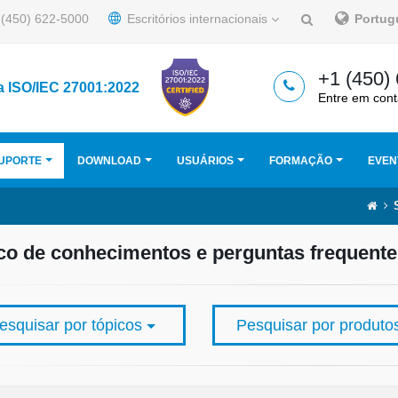
(450) 622-5000
Escritórios internacionais
Portu
+1 (450)
a ISO/IEC 27001:2022
Entre em cont
UPORTE
DOWNLOAD
USUÁRIOS
FORMAÇÃO
EVEN
o de conhecimentos e perguntas frequente
esquisar por tópicos
Pesquisar por produt