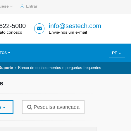
guese
Entrar
 622-5000
info@sestech.com
ato conosco
Envie-nos um e-mail
PT
TOS
Suporte
Banco de conhecimentos e perguntas frequentes
s
os
Pesquisa avançada