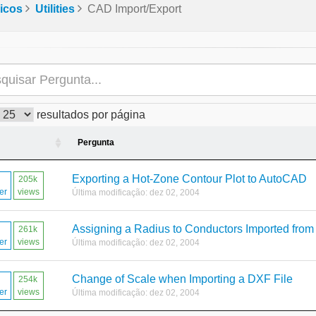
icos
Utilities
CAD Import/Export
resultados por página
Pergunta
Exporting a Hot-Zone Contour Plot to AutoCAD
205k
er
views
Última modificação: dez 02, 2004
Assigning a Radius to Conductors Imported from
261k
er
views
Última modificação: dez 02, 2004
Change of Scale when Importing a DXF File
254k
er
views
Última modificação: dez 02, 2004