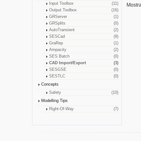
Input Toolbox
(11)
Mostra
Output Toolbox
(16)
GRServer
(1)
GRSplits
(0)
AutoTransient
(2)
SESCad
(9)
GraRep
(1)
Ampacity
(2)
SES Batch
(0)
CAD Import/Export
(3)
SESGSE
(0)
SESTLC
(0)
Concepts
Safety
(10)
Modelling Tips
Right-Of-Way
(7)