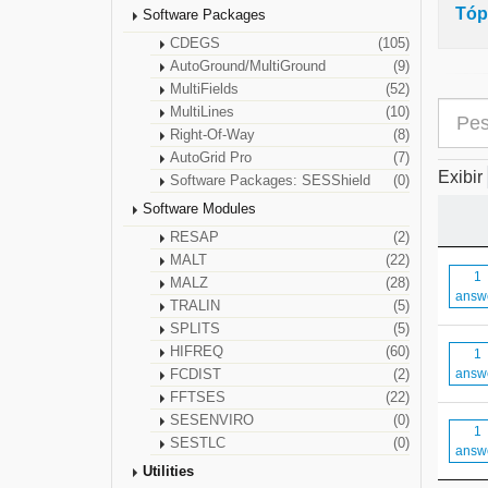
Tóp
Software Packages
CDEGS
(105)
AutoGround/MultiGround
(9)
MultiFields
(52)
MultiLines
(10)
Right-Of-Way
(8)
AutoGrid Pro
(7)
Exibir
Software Packages: SESShield
(0)
Software Modules
RESAP
(2)
MALT
(22)
1
MALZ
(28)
answ
TRALIN
(5)
SPLITS
(5)
HIFREQ
(60)
1
answ
FCDIST
(2)
FFTSES
(22)
SESENVIRO
(0)
1
SESTLC
(0)
answ
Utilities