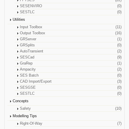
FFTSES
(22)
SESENVIRO
(0)
SESTLC
(0)
Utilities
Input Toolbox
(11)
Output Toolbox
(16)
GRServer
(1)
GRSplits
(0)
AutoTransient
(2)
SESCad
(9)
GraRep
(1)
Ampacity
(2)
SES Batch
(0)
CAD Import/Export
(3)
SESGSE
(0)
SESTLC
(0)
Concepts
Safety
(10)
Modelling Tips
Right-Of-Way
(7)