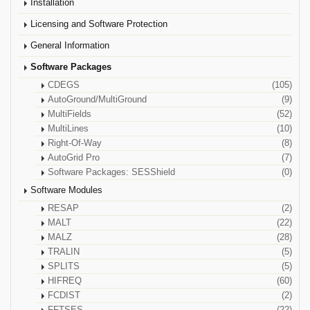
Installation
Licensing and Software Protection
General Information
Software Packages
CDEGS
(105)
AutoGround/MultiGround
(9)
MultiFields
(52)
MultiLines
(10)
Right-Of-Way
(8)
AutoGrid Pro
(7)
Software Packages: SESShield
(0)
Software Modules
RESAP
(2)
MALT
(22)
MALZ
(28)
TRALIN
(5)
SPLITS
(5)
HIFREQ
(60)
FCDIST
(2)