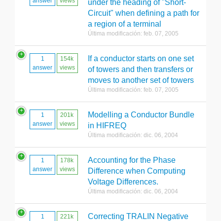
answer
views
under the heading of "Short-
Circuit" when defining a path for
a region of a terminal
Última modificación: feb. 07, 2005
If a conductor starts on one set
1
154k
answer
views
of towers and then transfers or
moves to another set of towers
Última modificación: feb. 07, 2005
Modelling a Conductor Bundle
1
201k
answer
views
in HIFREQ
Última modificación: dic. 06, 2004
Accounting for the Phase
1
178k
answer
views
Difference when Computing
Voltage Differences.
Última modificación: dic. 06, 2004
Correcting TRALIN Negative
1
221k