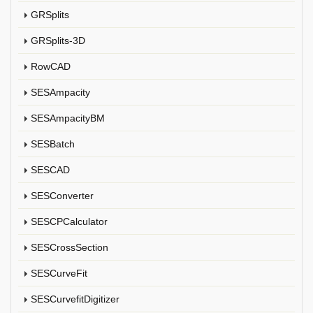
GRSplits
GRSplits-3D
RowCAD
SESAmpacity
SESAmpacityBM
SESBatch
SESCAD
SESConverter
SESCPCalculator
SESCrossSection
SESCurveFit
SESCurvefitDigitizer