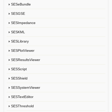
SESeBundle
SESGSE
SESImpedance
SESKML
SESLibrary
SESPlotViewer
SESResultsViewer
SESScript
SESShield
SESSystemViewer
SESTextEditor
SESThreshold