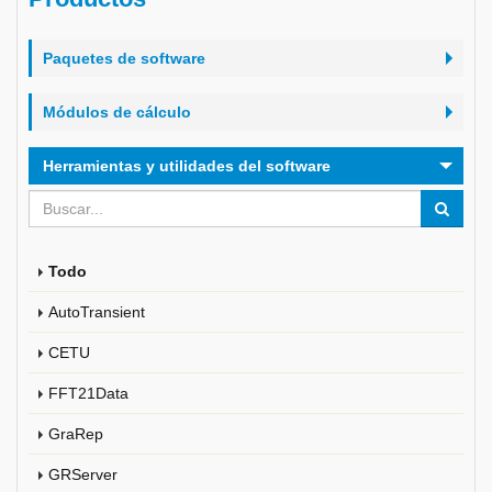
Paquetes de software
Módulos de cálculo
Herramientas y utilidades del software
Todo
AutoTransient
CETU
FFT21Data
GraRep
GRServer