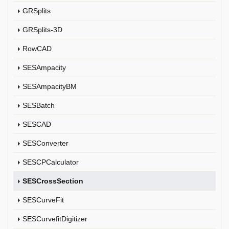
GRSplits
GRSplits-3D
RowCAD
SESAmpacity
SESAmpacityBM
SESBatch
SESCAD
SESConverter
SESCPCalculator
SESCrossSection
SESCurveFit
SESCurvefitDigitizer