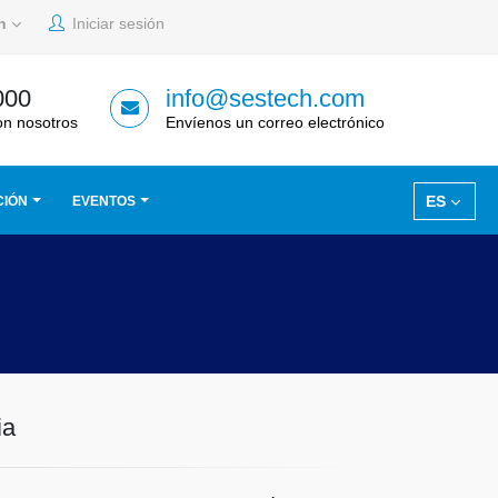
sh
Iniciar sesión
000
info@sestech.com
on nosotros
Envíenos un correo electrónico
ES
CIÓN
EVENTOS
ia