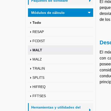
Paquetes de software
El mód
pequeñ
Módulos de cálculo
desvia
de los
Todo
RESAP
FCDIST
Desc
MALT
El mód
con ca
MALZ
poseen
TRALIN
consi
conduc
SPLITS
princi
HIFREQ
FFTSES
Herramientas y utilidades del