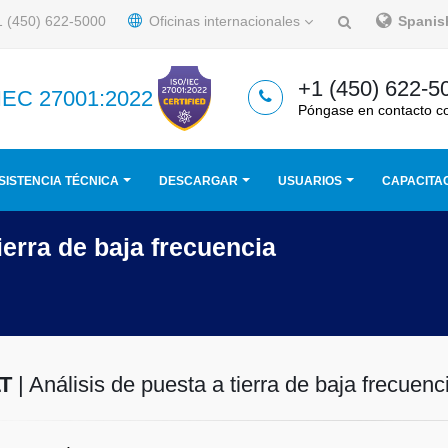
 (450) 622-5000
Oficinas internacionales
Spani
+1 (450) 622-5
/IEC 27001:2022
Póngase en contacto c
SISTENCIA TÉCNICA
DESCARGAR
USUARIOS
CAPACITA
ierra de baja frecuencia
T
| Análisis de puesta a tierra de baja frecuenc