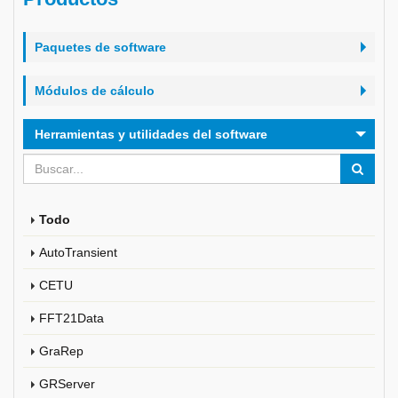
Paquetes de software
Módulos de cálculo
Herramientas y utilidades del software
Todo
AutoTransient
CETU
FFT21Data
GraRep
GRServer