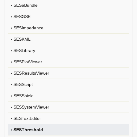
SESeBundle
SESGSE
SESImpedance
SESKML
SESLibrary
SESPlotViewer
SESResultsViewer
SESScript
SESShield
SESSystemViewer
SESTextEditor
SESThreshold