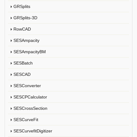
GRSplits
GRSplits-3D
RowCAD
SESAmpacity
SESAmpacityBM
SESBatch
SESCAD
SESConverter
SESCPCalculator
SESCrossSection
SESCurveFit
SESCurvefitDigitizer