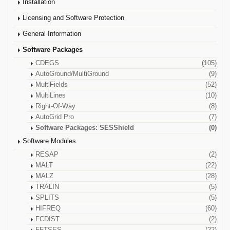
Installation
Licensing and Software Protection
General Information
Software Packages
CDEGS
(105)
AutoGround/MultiGround
(9)
MultiFields
(52)
MultiLines
(10)
Right-Of-Way
(8)
AutoGrid Pro
(7)
Software Packages: SESShield
(0)
Software Modules
RESAP
(2)
MALT
(22)
MALZ
(28)
TRALIN
(5)
SPLITS
(5)
HIFREQ
(60)
FCDIST
(2)