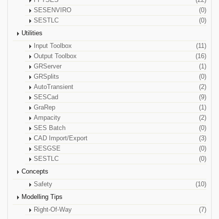
FFTSES
(22)
SESENVIRO
(0)
SESTLC
(0)
Utilities
Input Toolbox
(11)
Output Toolbox
(16)
GRServer
(1)
GRSplits
(0)
AutoTransient
(2)
SESCad
(9)
GraRep
(1)
Ampacity
(2)
SES Batch
(0)
CAD Import/Export
(3)
SESGSE
(0)
SESTLC
(0)
Concepts
Safety
(10)
Modelling Tips
Right-Of-Way
(7)