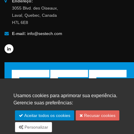
Endereço:
3055 Blvd. des Oiseaux,
Laval, Quebec, Canada
H7L 6E8
E-mail:
info@sestech.com
Usamos cookies para aprimorar sua experiência.
Gerencie suas preferências:
Aceitar todos os cookies
Recusar cookies
© 2026 SafEngServices & technologies ltd.
Personalizar
Todos os direitos reservados. |
Marcas Registradas