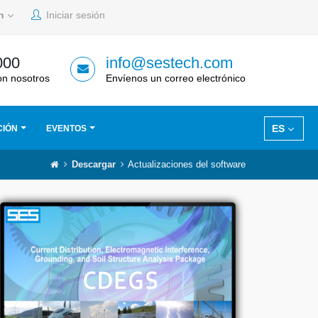
sh
Iniciar sesión
000
info@sestech.com
on nosotros
Envíenos un correo electrónico
ES
CIÓN
EVENTOS
Descargar
Actualizaciones del software