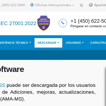
 (450) 622-5000
Oficinas internacionales
Spani
+1 (450) 622-5
/IEC 27001:2022
Póngase en contacto c
SISTENCIA TÉCNICA
DESCARGAR
USUARIOS
CAPACITA
oftware
GS
puede ser descargada por los usuarios
 de Adiciones, mejoras, actualizaciones,
o (AMA-MS).